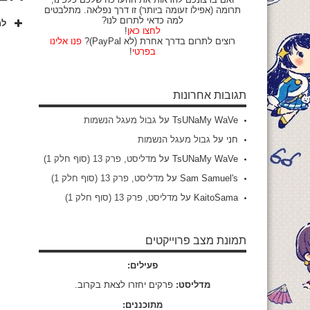
תרומה (אפילו זעומה ביותר) זו דרך נפלאה. מתלבטים
למה כדאי לתרום לנו?
לח
לחצו כאן
!
רוצים לתרום בדרך אחרת (לא PayPal)?
פנו אלינו
בפרטי
!
תגובות אחרונות
TsUNaMy WaVe
על
גבול מעגל הנשמות
חני
על
גבול מעגל הנשמות
TsUNaMy WaVe
על
מדליסט, פרק 13 (סוף חלק 1)
Sam Samuel's
על
מדליסט, פרק 13 (סוף חלק 1)
KaitoSama
על
מדליסט, פרק 13 (סוף חלק 1)
תמונת מצב פרוייקטים
פעילים:
מדליסט:
פרקים יחזרו לצאת בקרוב.
מתוכננים: