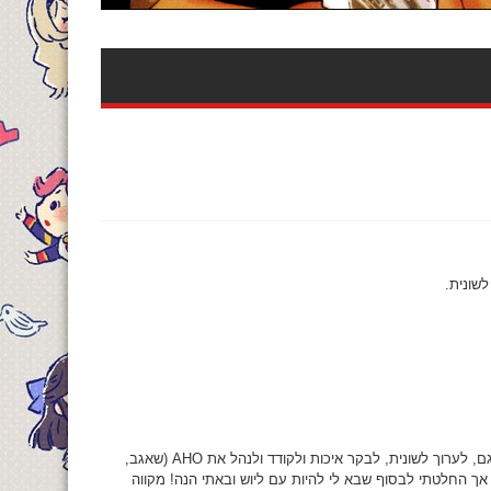
לשונית.
פאנסאב הוא חלק ממני כבר מגיל צעיר. הספקתי כבר לתרגם, לערוך לשונית, לבקר איכות ולקודד ולנהל את AHO (שאגב,
ך החלטתי לבסוף שבא לי להיות עם ליוש ובאתי הנה! מקווה