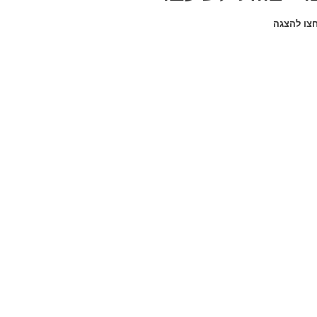
צו להצגה
כינוי:
כינוי: