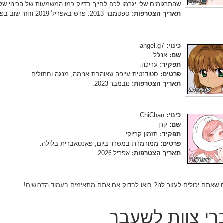
שהתרגומים שלי יגרמו לכם לחייך בדיוק כמו המשמעות של הכינוי שלי (Egao = חיוך ביפנית
תאריך הצטרפות:
ספטמבר 2013. פרש באפריל 2019 וחזר שוב בפברואר 2022.
כינוי:
angel.g7
שם:
אנג'ל
תפקיד:
עריכה.
פרטים:
סטודנטית עייפה שאוהבת אנימה, מנגה וחתולים.
תאריך הצטרפות:
נובמבר 2023.
כינוי:
ChiChan
שם:
קרן
תפקיד:
תזמון קריוקי.
פרטים:
ממורמרת במשרד ביום, פאנסאברית בלילה.
תאריך הצטרפות:
אפריל 2026.
 שאתם יכולים לעזור לנו? בואו לבדוק אם אתם מתאימים ב
עמוד הדרושים
!
י צוות לשעבר