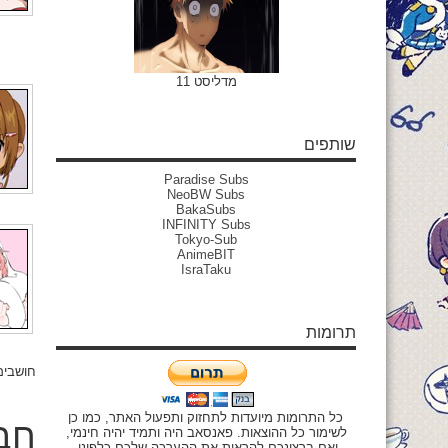
מדליסט 11
שותפים
Paradise Subs
NeoBW Subs
BakaSubs
INFINITY Subs
Tokyo-Sub
AnimeBIT
IsraTaku
תרומות
חושבים
כל התרומות מיועדות לתחזוק ותפעול האתר, כמו כן
חבר
לשימור כל ההוצאות. פאנסאב היה ותמיד יהיה חינמי,
ואם ברצונכם להראות את ההערכה שלכם כלפינו,