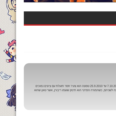
שם מקורי: Katekyo Hitman Reborn! מספר פרקים: 203 ז'אנר: שונן, קומדיה, אקשן תאריכי שידור: 7.10.2006 עד 25.9.2010 טסונה הוא צעיר חסר תועלת עם ציונים נמוכים
ה לשניהם, כשהמורה הפרטי הוא תינוק ששמו ריבורן, אשר טוען שהוא