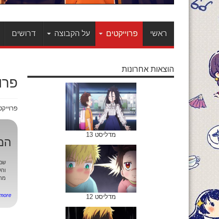
ראשי
פרוייקטים
על הקבוצה
דרושים
הוצאות אחרונות
פרו
פרוייק
מדליסט 13
המ
והע
מהמ
re ...
מדליסט 12