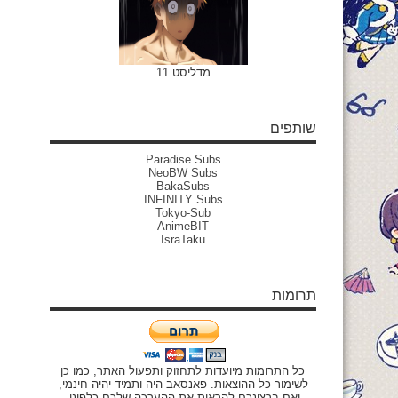
מדליסט 11
שותפים
Paradise Subs
NeoBW Subs
BakaSubs
INFINITY Subs
Tokyo-Sub
AnimeBIT
IsraTaku
תרומות
כל התרומות מיועדות לתחזוק ותפעול האתר, כמו כן
לשימור כל ההוצאות. פאנסאב היה ותמיד יהיה חינמי,
ואם ברצונכם להראות את ההערכה שלכם כלפינו,