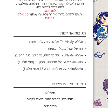
תרומה (אפילו זעומה ביותר) זו דרך נפלאה. מתלבטים
למה כדאי לתרום לנו?
לחצו כאן
!
רוצים לתרום בדרך אחרת (לא PayPal)?
פנו אלינו
בפרטי
!
תגובות אחרונות
TsUNaMy WaVe
על
גבול מעגל הנשמות
חני
על
גבול מעגל הנשמות
TsUNaMy WaVe
על
מדליסט, פרק 13 (סוף חלק 1)
Sam Samuel's
על
מדליסט, פרק 13 (סוף חלק 1)
KaitoSama
על
מדליסט, פרק 13 (סוף חלק 1)
תמונת מצב פרוייקטים
פעילים:
מדליסט:
פרקים יחזרו לצאת בקרוב.
מתוכננים: