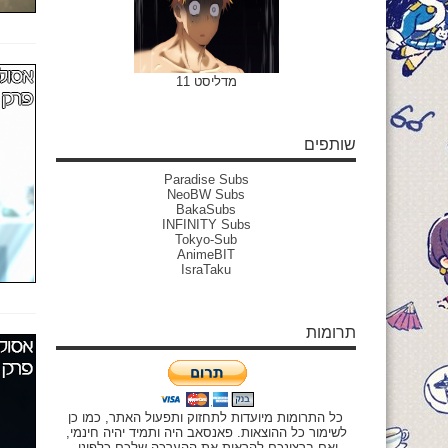
מדליסט 11
שותפים
Paradise Subs
NeoBW Subs
BakaSubs
INFINITY Subs
Tokyo-Sub
AnimeBIT
IsraTaku
תרומות
כל התרומות מיועדות לתחזוק ותפעול האתר, כמו כן
לשימור כל ההוצאות. פאנסאב היה ותמיד יהיה חינמי,
ואם ברצונכם להראות את ההערכה שלכם כלפינו,