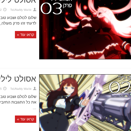
TsUNaMy WaVe
22 באוגו
שלום לכולם ושבוע טוב! 
לדעתי זהו פרק מעולה, 
קראו עוד »
אסולט לילי,
TsUNaMy WaVe
15 באוגו
שלום לכולם ושבוע טוב!
את כל התגובות החיוביו
...
קראו עוד »