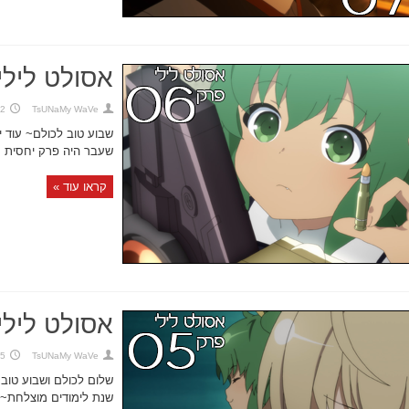
אסולט לילי,
TsUNaMy WaVe
12 בספטמ
שבוע טוב לכולם~ עוד יו
שעבר היה פרק יחסית רג
קראו עוד »
אסולט לילי,
TsUNaMy WaVe
5 בספטמבר 2021
שלום לכולם ושבוע טוב
שנת לימודים מוצלחת~ א