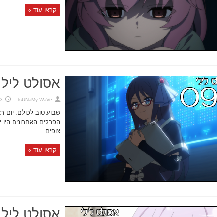
קראו עוד »
אסולט לילי,
TsUNaMy WaVe
3 באוקטובר 2021
שבוע טוב לכולם. יום ר
הפרקים האחרונים היו י
צופים… ...
קראו עוד »
אסולט לילי,