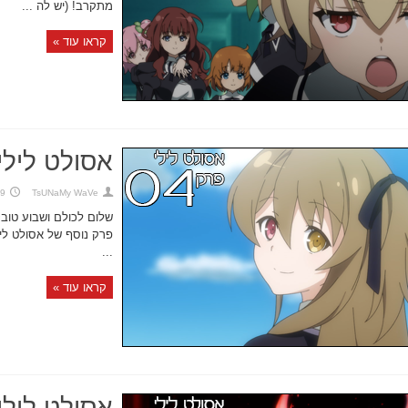
מתקרב! (יש לה ...
קראו עוד »
אסולט לילי,
TsUNaMy WaVe
29 באוגו
שלום לכולם ושבוע טוב~
פרק נוסף של אסולט ליל
...
קראו עוד »
אסולט לילי,