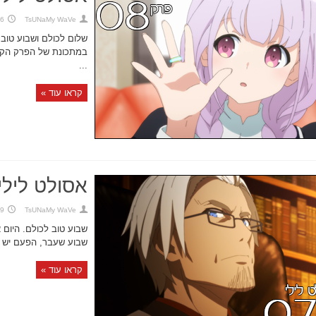
TsUNaMy WaVe
26 בספטמ
שלום לכולם ושבוע טוב~
במתכונת של הפרק הקודם
...
קראו עוד »
אסולט לילי,
TsUNaMy WaVe
19 בספטמ
שבוע טוב לכולם. היום 
שבוע שעבר, הפעם יש לנ
קראו עוד »