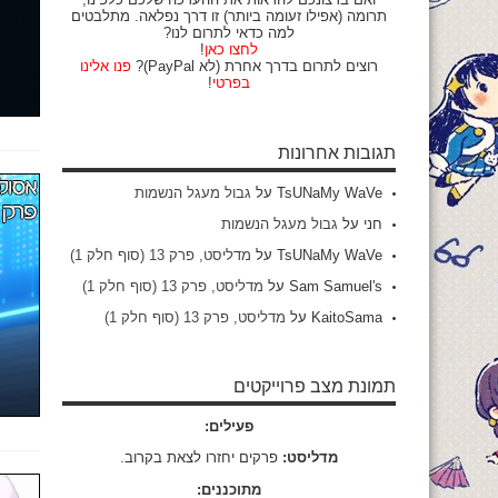
תרומה (אפילו זעומה ביותר) זו דרך נפלאה. מתלבטים
למה כדאי לתרום לנו?
לחצו כאן
!
רוצים לתרום בדרך אחרת (לא PayPal)?
פנו אלינו
בפרטי
!
תגובות אחרונות
TsUNaMy WaVe
על
גבול מעגל הנשמות
חני
על
גבול מעגל הנשמות
TsUNaMy WaVe
על
מדליסט, פרק 13 (סוף חלק 1)
Sam Samuel's
על
מדליסט, פרק 13 (סוף חלק 1)
KaitoSama
על
מדליסט, פרק 13 (סוף חלק 1)
תמונת מצב פרוייקטים
פעילים:
מדליסט:
פרקים יחזרו לצאת בקרוב.
מתוכננים: