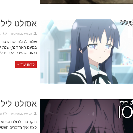
אסולט לילי, 
TsUNaMy WaVe
17 באוקט
שלום לכולם ושבוע טוב~
בפעם האחרונה) שנת לי
נראה שהפרק הקודם לא 
קראו עוד »
אסולט לילי, 
TsUNaMy WaVe
10 באוקט
בוקר טוב לכולם ושבוע
קצת איך הדברים השפיעו