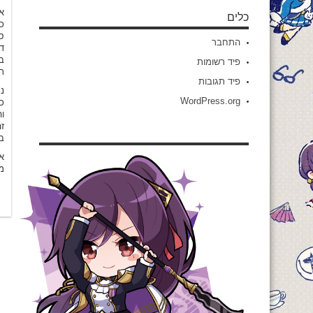
א
כלים
כנ
סה
התחבר
ד
ב
פיד רשומות
ת
פיד תגובות
נ
WordPress.org
כ
ו
זה
ב
א
מ