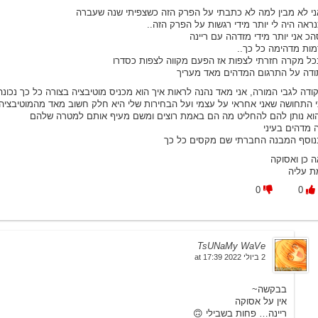
ני לא מבין למה לא כתבתי על הפרק הזה כשצפיתי שנה שעברה
ראה היה לי יותר מידי רגשות על הפרק הזה..
כ אני יותר מידי מזדהה עם ריינה
מות מדהימה כל כך..
כל מקרה חזרתי לצפות אז הפעם מקווה לצפות כסדרו
ודה על התרגום המדהים מאד מעריך
קודה לגבי המורה, אני מאד נהנה לראות איך הוא מכניס מוטיבציה בצורה כל כך נכונ
י התחושה שאני אחראי על עצמי ועל הבחירות שלי היא חלק חשוב מאד מהמוטיבציה
הוא נותן להם להחליט מה הם באמת רוצים ומשם מעיף אותם למטרה שלהם
 מדהים בעיני
נוסף המבנה החברתי שם מקסים כל כך
ה כן ואסוקה
ת עליה
0
0
TsUNaMy WaVe
2 ביולי 2022 at 17:39
בבקשה~
אין על אסוקה
ריינה… פחות בשבילי 🙃