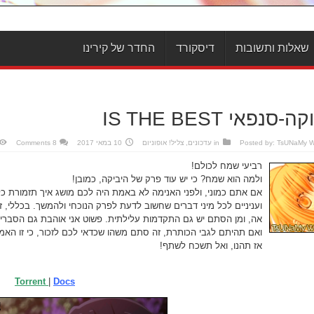
שאלות ותשובות
דיסקורד
החדר של קירינו
-סנפאי IS THE BEST
TsUNaMy 
Posted by:
in
עדכונים
,
צליל! אופוניום
10 במאי 2017
8 Comments
רביעי שמח לכולם!
ולמה הוא שמח? כי יש עוד פרק של היביקה, כמובן!
אם אתם כמוני, ולפני האנימה לא באמת היה לכם מושג איך תזמורת כ
ועניניים לכל מיני דברים שחשוב לדעת לפרק הנוכחי ולהמשך. בכללי, ז
אה, ומן הסתם יש גם התקדמות עלילתית. פשוט אני אוהבת גם הסברי
ואם תהיתם לגבי הכותרת, זה סתם משהו שכדאי לכם לזכור, כי זו האמת 
אז תהנו, ואל תשכח לשתף!
Torrent
|
Docs