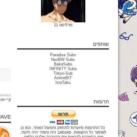
מדליסט 11
שותפים
Paradise Subs
NeoBW Subs
BakaSubs
INFINITY Subs
Tokyo-Sub
AnimeBIT
IsraTaku
revious:
קיי-און
תרומות
WAVE
כל התרומות מיועדות לתחזוק ותפעול האתר, כמו כן
לשימור כל ההוצאות. פאנסאב היה ותמיד יהיה חינמי,
ואם ברצונכם להראות את ההערכה שלכם כלפינו,