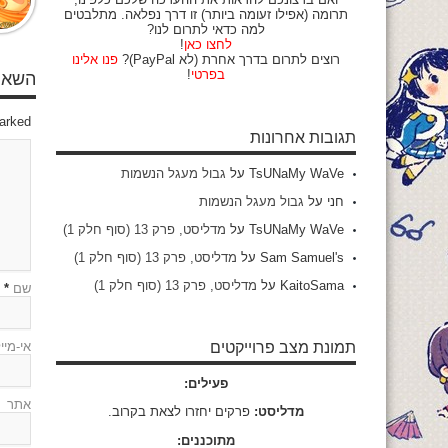
תרומה (אפילו זעומה ביותר) זו דרך נפלאה. מתלבטים
למה כדאי לתרום לנו?
לחצו כאן
!
רוצים לתרום בדרך אחרת (לא PayPal)?
פנו אלינו
בפרטי
!
השאיר
marked
תגובות אחרונות
TsUNaMy WaVe
על
גבול מעגל הנשמות
חני
על
גבול מעגל הנשמות
TsUNaMy WaVe
על
מדליסט, פרק 13 (סוף חלק 1)
Sam Samuel's
על
מדליסט, פרק 13 (סוף חלק 1)
KaitoSama
על
מדליסט, פרק 13 (סוף חלק 1)
שם
*
אי-מיי
תמונת מצב פרוייקטים
פעילים:
אתר
מדליסט:
פרקים יחזרו לצאת בקרוב.
מתוכננים: