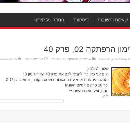
שאלות ותשובות
דיסקורד
החדר של קירינו
מון הרפתקה 02, פרק 40
TsUNaMy 
Posted by:
in
דיג'ימון הרפתקה 02
,
עדכונים
22 ביוני 2012
15 Comments
שלום לכולם (:
היום אני כאן כדי להביא לכם את פרק 40 של דיג'ימון D:
וממש הפתעתם אותי עם התגובות בפוסט הקודם, תמשיכו כך! XD
עוד 10 פרקים לסיום העונה!
תהנו, ואל תשכחו לשתף~
ליה.