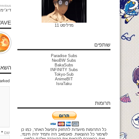
revious:
דיג'ימון ה
WAVE
מדליסט 11
שותפים
Paradise Subs
NeoBW Subs
BakaSubs
השאיר
INFINITY Subs
Tokyo-Sub
AnimeBIT
marked
IsraTaku
תרומות
כל התרומות מיועדות לתחזוק ותפעול האתר, כמו כן
שם
*
לשימור כל ההוצאות. פאנסאב היה ותמיד יהיה חינמי,
ואם ברצונכם להראות את ההערכה שלכם כלפינו,