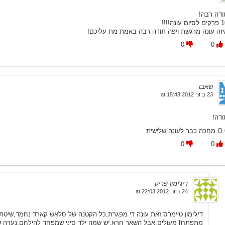
ודה רבה!
סיום עונה!!!!
יזה עונה מרגשת ויפה תודה רבה באמת מת עליכם!
0
0
שאבו
23 ביוני 2012 at 15:43
ודה!
שית
0
0
דיג'ימון פריק
24 ביוני 2012 at 22:03
דיג'ימון טיימרס זאת עונה די מפגרת,כל הקטנה של סלאש קארד נחמד,שיטת
מתפתח] מעולים,אבל השאר חרא,יש שמה ילד סיני שמפחד להילחם,נערה שחוש