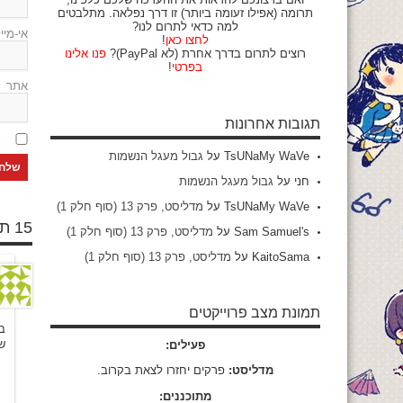
תרומה (אפילו זעומה ביותר) זו דרך נפלאה. מתלבטים
למה כדאי לתרום לנו?
אי-מיי
לחצו כאן
!
רוצים לתרום בדרך אחרת (לא PayPal)?
פנו אלינו
בפרטי
!
אתר
תגובות אחרונות
TsUNaMy WaVe
על
גבול מעגל הנשמות
חני
על
גבול מעגל הנשמות
TsUNaMy WaVe
על
מדליסט, פרק 13 (סוף חלק 1)
15 תגובות
Sam Samuel's
על
מדליסט, פרק 13 (סוף חלק 1)
KaitoSama
על
מדליסט, פרק 13 (סוף חלק 1)
תמונת מצב פרוייקטים
בי
ש
פעילים:
מדליסט:
פרקים יחזרו לצאת בקרוב.
מתוכננים: