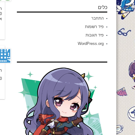
כלים
ת
10 פרקים ל
התחבר
א
פיד רשומות
פיד תגובות
WordPress.org
ת
0.O מחכה כבר לעונה שלי