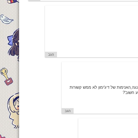
הגב
למנגה,האנימות של דיג'ימון לא ממש קשורות
 חשוב'?
הגב