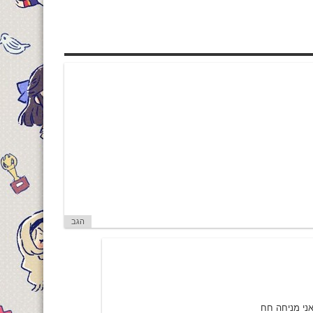
הגב
ני מניחה חח