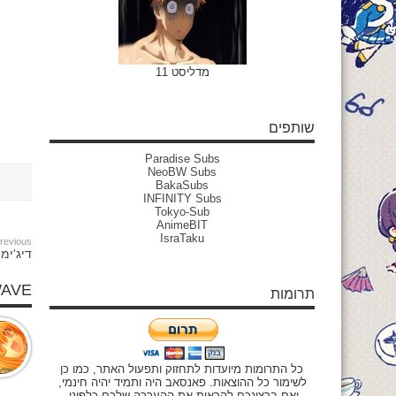
מדליסט 11
שותפים
Paradise Subs
NeoBW Subs
BakaSubs
INFINITY Subs
Tokyo-Sub
AnimeBIT
IsraTaku
revious:
דיג'ימון ה
WAVE
תרומות
כל התרומות מיועדות לתחזוק ותפעול האתר, כמו כן
לשימור כל ההוצאות. פאנסאב היה ותמיד יהיה חינמי,
ואם ברצונכם להראות את ההערכה שלכם כלפינו,