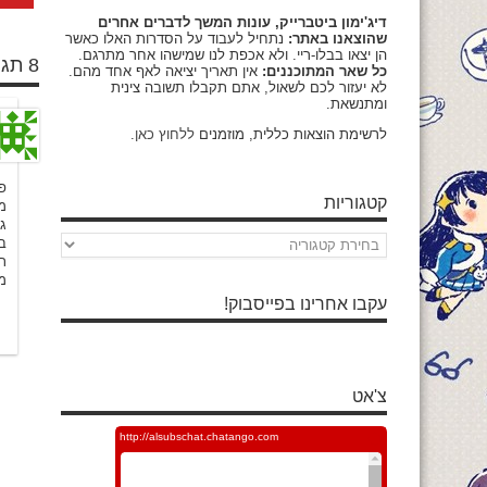
דיג'ימון ביטברייק, עונות המשך לדברים אחרים
שהוצאנו באתר:
נתחיל לעבוד על הסדרות האלו כאשר
הן יצאו בבלו-ריי. ולא אכפת לנו שמישהו אחר מתרגם.
8 תגובות
כל שאר המתוכננים:
אין תאריך יציאה לאף אחד מהם.
לא יעזור לכם לשאול, אתם תקבלו תשובה צינית
ומתנשאת.
לרשימת הוצאות כללית, מוזמנים
ללחוץ כאן
.
פ
קטגוריות
מע
ג
קטגוריות
ב
תו
מ
עקבו אחרינו בפייסבוק!
צ'אט