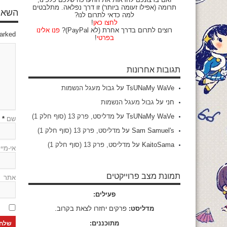
תרומה (אפילו זעומה ביותר) זו דרך נפלאה. מתלבטים
השאיר
למה כדאי לתרום לנו?
לחצו כאן
!
רוצים לתרום בדרך אחרת (לא PayPal)?
פנו אלינו
marked
בפרטי
!
תגובות אחרונות
TsUNaMy WaVe
על
גבול מעגל הנשמות
חני
על
גבול מעגל הנשמות
TsUNaMy WaVe
על
מדליסט, פרק 13 (סוף חלק 1)
שם
*
Sam Samuel's
על
מדליסט, פרק 13 (סוף חלק 1)
KaitoSama
על
מדליסט, פרק 13 (סוף חלק 1)
אי-מיי
תמונת מצב פרוייקטים
אתר
פעילים:
מדליסט:
פרקים יחזרו לצאת בקרוב.
מתוכננים: