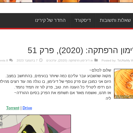
שאלות ותשובות
דיסקורד
החדר של קירינו
ון הרפתקה: (2020), פרק 51
TsUNaMy 
Posted by:
in
דיג'ימון הרפתקה: (2020)
,
עדכונים
7 בדצמבר 2023
8 Comments
שלום לכולם~
מקווה שהשבוע עבר עליכם כמה שיותר בנעימים, בהתחשב במצב.
היום אני כמובן עם פרק נוסף של דיג'ימון, בו נגלה מה עוד רוצים מ
הם רדפו ליטרלי כל העונה חח. טוב, פרק לור זה תמיד נחמד.
אז תהנו, ואשמח מאוד אם תשתפו את הפרק בסיום ההורדה~
ליה
Torrent
|
Drive