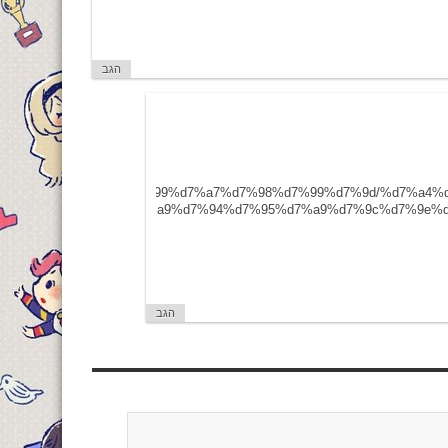
הגב
4%d7%a8%d7%95%d7%99%d7%99%d7%a7%d7%98%d7%99%d7%9d/%d7%a
%d7%a9%d7%94%d7%95%d7%a9%d7%9c%d7%9e%d
הגב