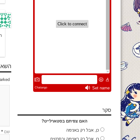

תגובה
marked
סקר
האם צפיתם בסטארלייט?
כן, אבל רק באנימה
*
שם
כן, אבל רק באנימה ובסרטים