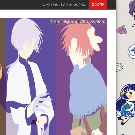
עדכונים
מדליסט, פרק 12