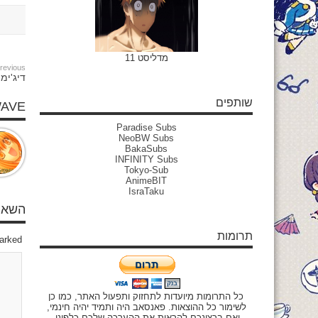
מדליסט 11
revious:
דיג'ימו
שותפים
WAVE
Paradise Subs
NeoBW Subs
BakaSubs
INFINITY Subs
Tokyo-Sub
AnimeBIT
IsraTaku
השאיר
תרומות
marked
כל התרומות מיועדות לתחזוק ותפעול האתר, כמו כן
לשימור כל ההוצאות. פאנסאב היה ותמיד יהיה חינמי,
ואם ברצונכם להראות את ההערכה שלכם כלפינו,