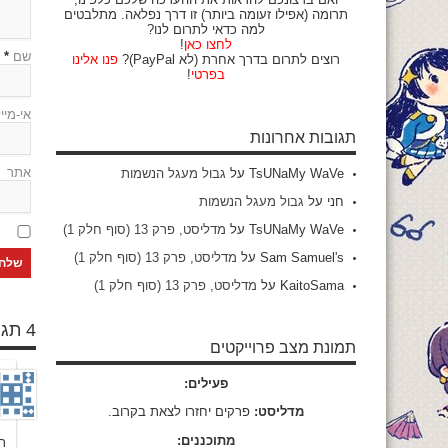
תרומה (אפילו זעומה ביותר) זו דרך נפלאה. מתלבטים
למה כדאי לתרום לנו?
לחצו כאן
!
שם
*
רוצים לתרום בדרך אחרת (לא PayPal)?
פנו אלינו
בפרטי
!
אי-מיי
תגובות אחרונות
אתר
TsUNaMy WaVe
על
גבול מעגל הנשמות
חני
על
גבול מעגל הנשמות
TsUNaMy WaVe
על
מדליסט, פרק 13 (סוף חלק 1)
Sam Samuel's
על
מדליסט, פרק 13 (סוף חלק 1)
KaitoSama
על
מדליסט, פרק 13 (סוף חלק 1)
4 תגובות
תמונת מצב פרוייקטים
פעילים:
מדליסט:
פרקים יחזרו לצאת בקרוב.
מתוכננים:
ת