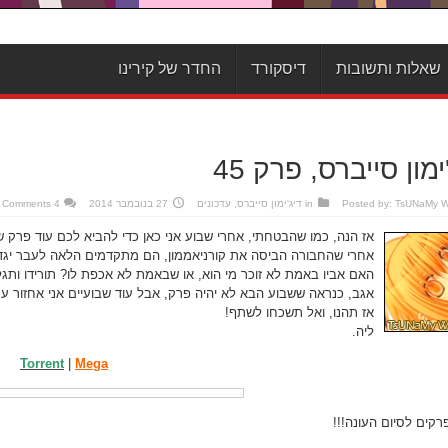
שאלות ותשובות
דיסקורד
החדר של קירינו
ימון סייברס, פרק 45
TsUNaMy 
Posted by:
in
דיג'ימון סייברס
,
עדכונים
27 בנובמבר 2014
4 Comments
אז הנה, כמו שהבטחתי, אחרי שבוע אני כאן כדי להביא לכם עוד פרק של 
אחרי שהחבורה הביסה את קורניאממון, הם מתקדמים הלאה לעבר יגדר
האם אביו באמת לא זוכר מי הוא, או שבאמת לא אכפת לו? תורידו ותגלו
אגב, כנראה ששבוע הבא לא יהיה פרק, אבל עוד שבועיים אני אחזור ע
אז תהנו, ואל תשכחו לשתף!
ליה.
Torrent
|
Mega