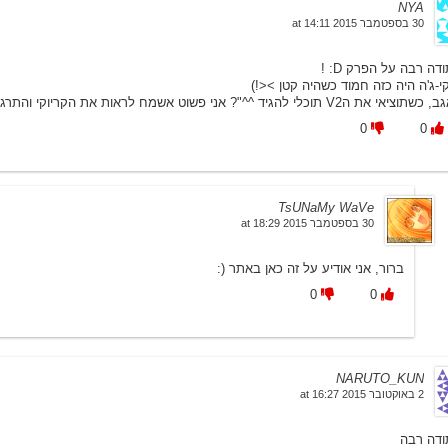
NYA
30 בספטמבר 2015 at 14:11
דה רבה על הפרק D: !
י-ג'ה היה כזה חמוד כשהיה קטן ><!)
שתוציאי את הV2 תוכלי להגיד ^^"? אני פשוט אשמח לראות את הקריוקי והתרגום (או שכשתעדכני בפינת הקריוקי <: )
0
0
TsUNaMy WaVe
30 בספטמבר 2015 at 18:29
ברור, אני אודיע על זה כאן באתר (:
0
0
NARUTO_KUN
2 באוקטובר 2015 at 16:27
ודה רבה