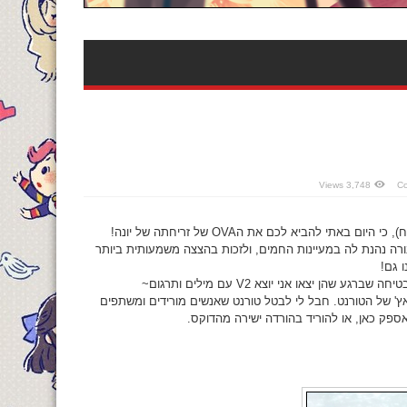
3,748 Views
אני מקווה שלא התגעגעתם יותר מדי (באמת לא עבר כזה הרבה זמן חח), כי היום באתי להביא לכם את הOVA של זריחתה של יונה!
החבורה נהנת לה במעיינות החמים, ולזכות בהצצה משמעותית ביותר
ו גם!
 יצאו אני יוצא V2 עם מילים ותרגום~
ו, אני מצטערת מראש על זה שאני לא מכניסה את הOVA לבאץ' של הטורנט. חבל לי לבטל טורנט שאנשים מורידים ומשתפים