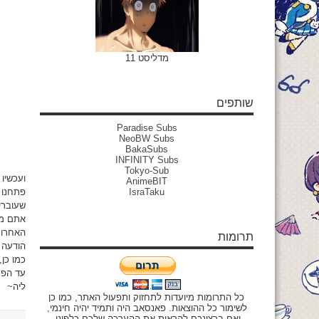
מדליסט 11
שותפים
Paradise Subs
NeoBW Subs
BakaSubs
INFINITY Subs
Tokyo-Sub
ועכשיו
AnimeBIT
פתחנו 
IsraTaku
שעוברי
אתם מוזמנים D: יש קישור בסרגל הכל
האחרונ
תרומות
הודעה מ
כמו כן,
עד הפע
ליה~
כל התרומות מיועדות לתחזוק ותפעול האתר, כמו כן
לשימור כל ההוצאות. פאנסאב היה ותמיד יהיה חינמי,
ואם ברצונכם להראות את ההערכה שלכם כלפינו,