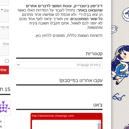
דיג'ימון ביטברייק, עונות המשך לדברים אחרים
שהוצאנו באתר:
נתחיל לעבוד על הסדרות האלו כאשר
שם
*
הן יצאו בבלו-ריי. ולא אכפת לנו שמישהו אחר מתרגם.
כל שאר המתוכננים:
אין תאריך יציאה לאף אחד מהם.
לא יעזור לכם לשאול, אתם תקבלו תשובה צינית
אי-מיי
ומתנשאת.
לרשימת הוצאות כללית, מוזמנים
ללחוץ כאן
.
אתר
קטגוריות
קטגוריות
עקבו אחרינו בפייסבוק!
15 תגובות
צ'אט
יש
א