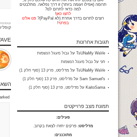
תרומה (אפילו זעומה ביותר) זו דרך נפלאה. מתלבטים
למה כדאי לתרום לנו?
לחצו כאן
!
רוצים לתרום בדרך אחרת (לא PayPal)?
פנו אלינו
בפרטי
!
revious:
קופליון 
WAVE
תגובות אחרונות
TsUNaMy WaVe
על
גבול מעגל הנשמות
חני
על
גבול מעגל הנשמות
TsUNaMy WaVe
על
מדליסט, פרק 13 (סוף חלק 1)
Sam Samuel's
על
מדליסט, פרק 13 (סוף חלק 1)
השאיר
KaitoSama
על
מדליסט, פרק 13 (סוף חלק 1)
marked
תמונת מצב פרוייקטים
פעילים:
מדליסט:
פרקים יחזרו לצאת בקרוב.
מתוכננים: