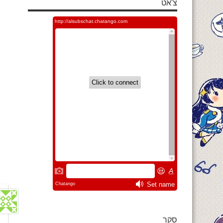
צ'אט
סקר