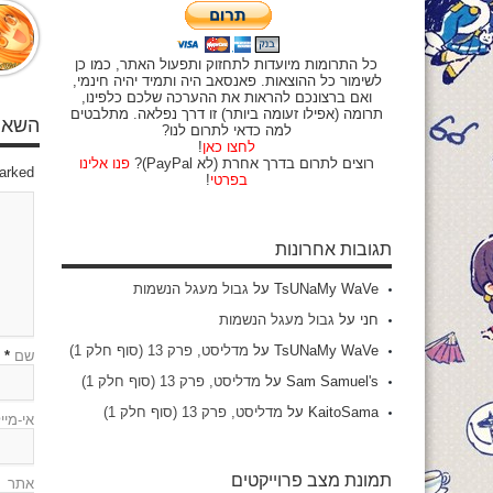
כל התרומות מיועדות לתחזוק ותפעול האתר, כמו כן
לשימור כל ההוצאות. פאנסאב היה ותמיד יהיה חינמי,
ואם ברצונכם להראות את ההערכה שלכם כלפינו,
תרומה (אפילו זעומה ביותר) זו דרך נפלאה. מתלבטים
השאיר
למה כדאי לתרום לנו?
לחצו כאן
!
רוצים לתרום בדרך אחרת (לא PayPal)?
פנו אלינו
marked
בפרטי
!
תגובות אחרונות
TsUNaMy WaVe
על
גבול מעגל הנשמות
חני
על
גבול מעגל הנשמות
TsUNaMy WaVe
על
מדליסט, פרק 13 (סוף חלק 1)
שם
*
Sam Samuel's
על
מדליסט, פרק 13 (סוף חלק 1)
KaitoSama
על
מדליסט, פרק 13 (סוף חלק 1)
אי-מיי
תמונת מצב פרוייקטים
אתר