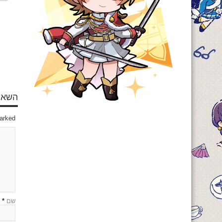
השאיר
marked
שם
*