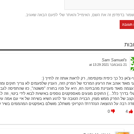
שמור בדפדפן זה את השם, האימייל והאתר שלי לפעם הבאה שאגיב.
Sam Samuel's
21 בנובמבר 2021 at 13:29
י-צ'אן כל כך כיפית ומקסימה, רק לראות אותה זה לחייך (:
ני מאוד אוהב את הרעיון המרכזי של הפרק הזה, העניין שלפעמים לא צריך חוקים ו
עצמה מאוד מעניינת מהבחינה הזו, היא על פניו בחורה "פשוטה", כזו שהתפיסה לגביה
ולי בדרך כלל…) החוקים מונעים מאספקטים נוספים באישיות לבוא לידי ביטוי, וזה ל
קצב של הפרק ממש מצוין, הבנייה הטובה עד לרגע השיא בשיחה של איי עם אמה על 
ודה רבה על ההוצאה הנהדרת! הקריוקי משתלב מושלם באפקטים המהממים בשיר של א
0
4