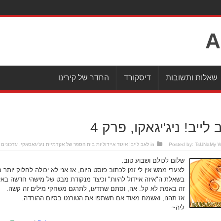
שאלות ותשובות
דיסקורד
החדר של קירינו
לייב! ניג'יגאקו, פרק 4
TsUNaMy 
Posted by:
in
לאב לייב! איגוד איידוליות בית הספר של אקדמיית ניג'יגאסאקי
,
עדכונים
שלום לכולם ושבוע טוב.
לצערי ממש אין לי זמן לכתוב פוסט היום, אז אני לא יכולה לחלוק יותר 
בשאלת ה"איזה איידול להיות" וכיצד מנקודת מבט של מישהי חדשה באי
זה באמת לא קל. אה, וסתם שתדעו, לתרגם משחקי מילים זה קשה.
אז תהנו, ואשמח מאוד אם תשתפו את הטורנט בסיום ההורדה.
ליה~