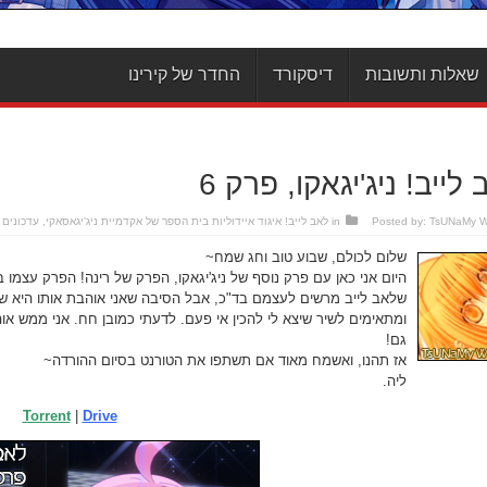
שאלות ותשובות
דיסקורד
החדר של קירינו
לייב! ניג'יגאקו, פרק 6
TsUNaMy 
Posted by:
in
לאב לייב! איגוד איידוליות בית הספר של אקדמיית ניג'יגאסאקי
,
עדכונים
שלום לכולם, שבוע טוב וחג שמח~
היום אני כאן עם פרק נוסף של ניג'יגאקו, הפרק של רינה! הפרק עצמו
שלאב לייב מרשים לעצמם בד"כ, אבל הסיבה שאני אוהבת אותו היא שהקר
ומתאימים לשיר שיצא לי להכין אי פעם. לדעתי כמובן חח. אני ממש אוה
גם!
אז תהנו, ואשמח מאוד אם תשתפו את הטורנט בסיום ההורדה~
ליה.
Torrent
|
Drive