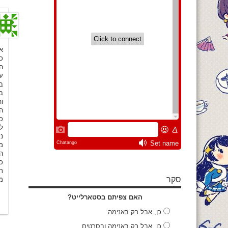
ם
ב.
ם
ר
ת
ין
).
ד
ת
ט

ל
.

סקר
!
האם צפיתם בסטארלייט?
כן, אבל רק באנימה
כן, אבל רק באנימה ובסרטים