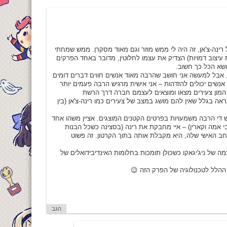
קיבלתי כרטיס של רינה-צ'אן, זה היה לי ממש מוזר וגם מאוד מסקרן. ממש שמחתי
עיצוב דמויות) הצדיק את עצמו לחלוטין, מדובר באחד הפרקים
נושא הכל כך חשוב.
, אבל למעשה אני חושב שהרבה מאוד אנשים חווים דברים דומים
אנשים יכולים להזדהות – אני אישית מרגיש הרבה פעמים יותר
המון צעירים מצאו ומוצאים לעצמם חברה דרך הרשת
נראה בגלל שאין להם מושג במצב של צעירים כמו רינה-צ'אן (בין
ש די הרבה משמעויות בפרטים הקטנים המוצגים. אציין משהו אחד
י אמה וקארין) – איי מחבקת את רינה (בסצינה כשכל הבנות
חב האישי שלה, היא מקבלת אותה בתוך הקרטון. זה פשוט
ה של ניג'יגאקו כשכולן תומכות בחלומות האינדיבידואלים של
ההלל לטכנולוגיה של הפרק הזה 😉
הגב