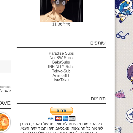
מדליסט 11
שותפים
Paradise Subs
NeoBW Subs
BakaSubs
INFINITY Subs
Tokyo-Sub
AnimeBIT
IsraTaku
revious:
לאב ליי
תרומות
WAVE
כל התרומות מיועדות לתחזוק ותפעול האתר, כמו כן
לשימור כל ההוצאות. פאנסאב היה ותמיד יהיה חינמי,
ואם ברצונכם להראות את ההערכה שלכם כלפינו,