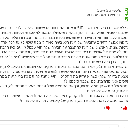
Sam Samuel's
5 בדצמבר 2021 at 19:04
ל רינה-צ'אן, זה היה לי ממש מוזר וגם מאוד מסקרן. ממש שמחתי
גרתי (לפחות מבחינת עיצוב דמויות) הצדיק את עצמו לחלוטין, מדובר באחד הפרקי
חוץ מהאיכויות שהושקעו בפרק מבחינה בימוי והצגה וויזואלית של הנושא הכל כך חשו
 שלא נוגעת לכל אחד, אבל למעשה אני חושב שהרבה מאוד אנשים חווים דברים דומי
נולוגי, וגם כאן הרבה אנשים יכולים להזדהות – אני אישית מרגיש הרבה פעמים יות
ם אל פנים, ובאמת שבדור שלנו המון צעירים מצאו ומוצאים לעצמם חברה דרך הרש
טליזציה "בימינו" זה כנראה בגלל שאין להם מושג במצב של צעירים כמו רינה-צ'אן (ב
היתר, כמובן שזה נושא יותר רחב
ותיים בלאב לייב, יש די הרבה משמעויות בפרטים הקטנים המוצגים. אציין משהו אח
תי כאן בפוסט קודם (לגבי אמה וקארין) – איי מחבקת את רינה (בסצינה כשכל הבנו
תנת לה תמיכה בלי לגעת במרחב האישי שלה, היא מקבלת אותה בתוך הקרטון. זה פשו
מקסים (ואיי מדהימה, כמו שכבר סיכמנו 
יגוד נותנות לה, העוצמה של ניג'יגאקו כשכולן תומכות בחלומות האינדיבידואלים ש
כל אחת, זה מרגש לא פחות
יוקי בשיר של רינה מהמם! ולגמרי משתלב בשיר ההלל לטכנולוגיה של הפרק הזה 
מתרגש ממש לקראת השבוע הבא, הפרק של קאנאטה מדהים לא פחות
0
2