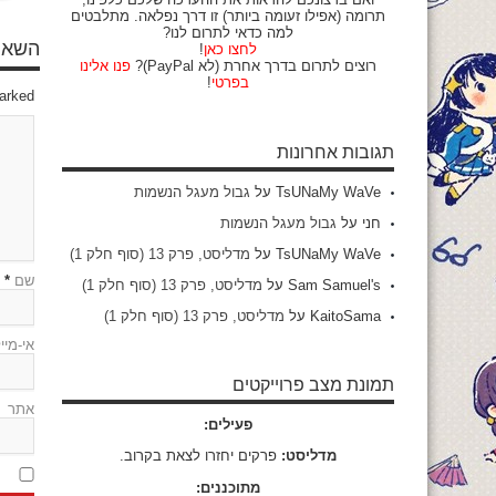
תרומה (אפילו זעומה ביותר) זו דרך נפלאה. מתלבטים
למה כדאי לתרום לנו?
השאיר
לחצו כאן
!
רוצים לתרום בדרך אחרת (לא PayPal)?
פנו אלינו
בפרטי
!
marked
תגובות אחרונות
TsUNaMy WaVe
על
גבול מעגל הנשמות
חני
על
גבול מעגל הנשמות
TsUNaMy WaVe
על
מדליסט, פרק 13 (סוף חלק 1)
שם
*
Sam Samuel's
על
מדליסט, פרק 13 (סוף חלק 1)
KaitoSama
על
מדליסט, פרק 13 (סוף חלק 1)
אי-מיי
תמונת מצב פרוייקטים
אתר
פעילים:
מדליסט:
פרקים יחזרו לצאת בקרוב.
מתוכננים: