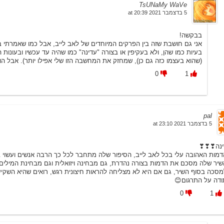
TsUNaMy WaVe
5 בדצמבר 2021 at 20:39
בבקשה!
 לייב, אבל כמו שאמרתי בפוסט זה בעיקר בזכות הדרך היחסית נועזת להציג
), שמחזק את המחשבה הזו שלי אפילו יותר). אבל הוא גם בהחלט אומנותי ^^
0
1
pal
5 בדצמבר 2021 at 23:10
רינה❣❣
 עלי בכל לאב לייב, הסיפור שלה מתחבר לכל כך הרבה אנשים ועשוי בצורה נהדרת
לית וגם מבחינת המילים. הקטע האהוב עלי היה כשרואים את הפנים שלה מעט מתח
 היא לא מצליחה להראות חיצונית רגש, רואים שהיא השקיעה את כולה וזה הכי חשוב
תודה על התרגום
0
1