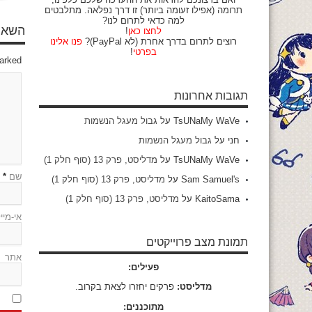
תרומה (אפילו זעומה ביותר) זו דרך נפלאה. מתלבטים
למה כדאי לתרום לנו?
השאיר
לחצו כאן
!
רוצים לתרום בדרך אחרת (לא PayPal)?
פנו אלינו
בפרטי
!
marked
תגובות אחרונות
TsUNaMy WaVe
על
גבול מעגל הנשמות
חני
על
גבול מעגל הנשמות
TsUNaMy WaVe
על
מדליסט, פרק 13 (סוף חלק 1)
שם
*
Sam Samuel's
על
מדליסט, פרק 13 (סוף חלק 1)
KaitoSama
על
מדליסט, פרק 13 (סוף חלק 1)
אי-מיי
תמונת מצב פרוייקטים
אתר
פעילים:
מדליסט:
פרקים יחזרו לצאת בקרוב.
מתוכננים: