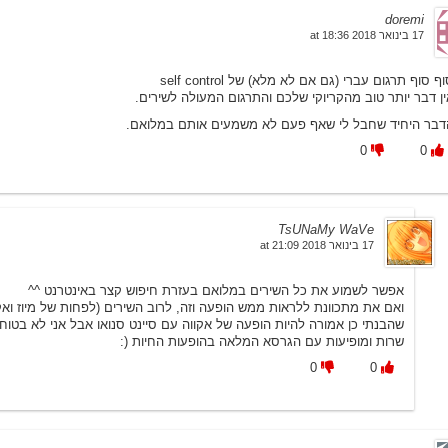
doremi
17 בינואר 2018 at 18:36
ף סוף תרגום עברי (גם אם לא מלא) של self control
ין דבר יותר טוב מהקריוקי שלכם והתרגום המעולה לשירים.
דבר היחיד שחבל לי שאף פעם לא משמעים אותם במלואם.
0
0
TsUNaMy WaVe
17 בינואר 2018 at 21:09
אפשר לשמוע את כל השירים במלואם בעזרת חיפוש קצר באינטרנט ^^
ואם את מתכוונת ללראות ממש הופעה וזה, לרוב השירים (לפחות של מיוז וא
שרות ומופיעות עם הגרסא המלאה בהופעות החיות (:
0
0