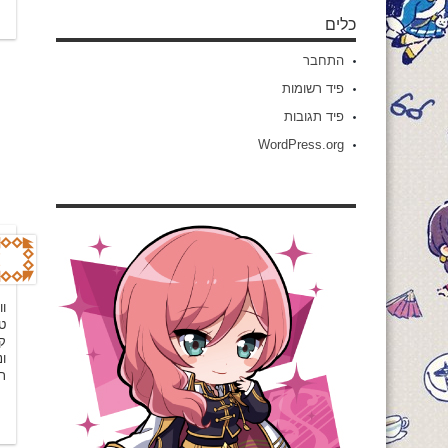
כלים
התחבר
פיד רשומות
פיד תגובות
WordPress.org
❤
ז…
ת
…
