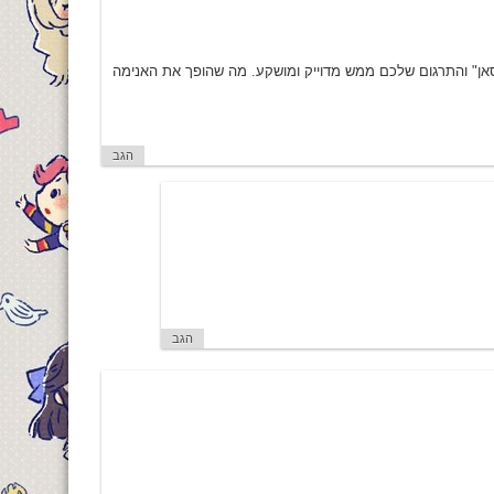
גליה של סאקוראקו-סאן" והתרגום שלכם ממש מדוייק ומושקע. מה שהופך את האנימה
הגב
הגב