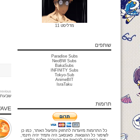
מדליסט 11
שותפים
Paradise Subs
NeoBW Subs
BakaSubs
INFINITY Subs
Tokyo-Sub
AnimeBIT
IsraTaku
revious:
שבעת חטא
תרומות
WAVE
כל התרומות מיועדות לתחזוק ותפעול האתר, כמו כן
לשימור כל ההוצאות. פאנסאב היה ותמיד יהיה חינמי,
ואם ברצונכם להראות את ההערכה שלכם כלפינו,