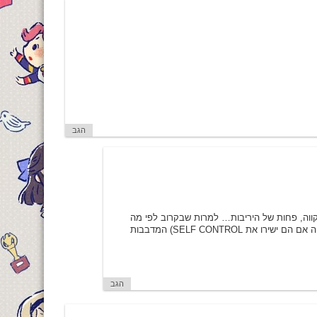
הגב
קווה, פחות של היריבות… למרות שבקרוב לפי מה
שהבנתי כן אמורה להיות הופעה של אקווה עם סיינט סנואו אבל אני לא בטוחה אם הם ישירו את SELF CONTROL) המדבבות
הגב