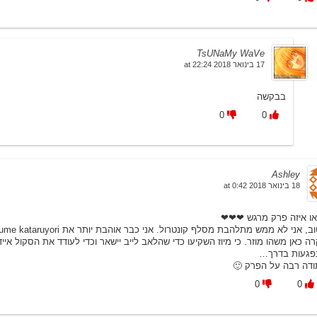
TsUNaMy WaVe
17 בינואר 2018 at 22:24
בבקשה
0
0
Ashley
18 בינואר 2018 at 0:42
וואו איזה פרק מרגש ❤❤
טוב, אני לא ממש מתלהבת מסלף קונטרול. אני כבר אוהבת יותר את yume kataruyori, אבל בכללי אני יותר אוהבת את השירים של מיו
ישאר וכדי לעודד את הסקול איידול, אבל זה נהפך לתחרות יוקרתית עם הרבה מתוסכלו
ונפגעות בדרך
תודה רבה על הפרק 
0
0