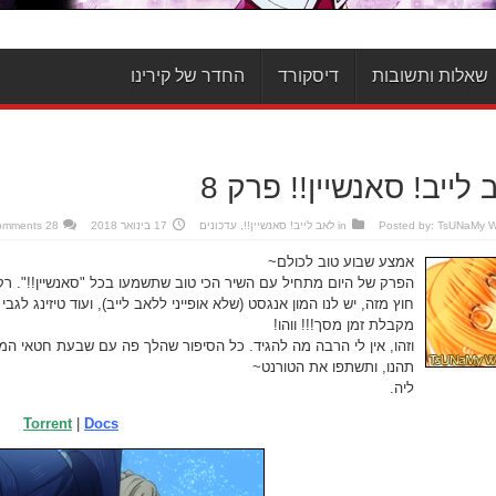
שאלות ותשובות
דיסקורד
החדר של קירינו
לייב! סאנשיין!! פרק 8
TsUNaMy 
Posted by:
in
לאב לייב! סאנשיין!!
,
עדכונים
17 בינואר 2018
28 Comments
אמצע שבוע טוב לכולם~
הפרק של היום מתחיל עם השיר הכי טוב שתשמעו בכל "סאנשיין!!". ר
חוץ מזה, יש לנו המון אנגסט (שלא אופייני ללאב לייב), ועוד טיזינג לג
מקבלת זמן מסך!!! ווהו!
וזהו, אין לי הרבה מה להגיד. כל הסיפור שהלך פה עם שבעת חטאי המו
תהנו, ותשתפו את הטורנט~
ליה.
Torrent
|
Docs