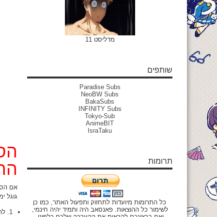
מדליסט 11
שותפים
Paradise Subs
NeoBW Subs
BakaSubs
INFINITY Subs
Tokyo-Sub
AnimeBIT
IsraTaku
הסר
תרומות
ההו
גוגל ימחקו
כל התרומות מיועדות לתחזוק ותפעול האתר, כמו כן
לשימור כל ההוצאות. פאנסאב היה ותמיד יהיה חינמי,
1. להוריד את הפרק בטורנט, וככה לשתף ולעזור לכל הקהילה להוריד! (להסבר על איך להשתמש בטורנט לחצו
ואם ברצונכם להראות את ההערכה שלכם כלפינו,