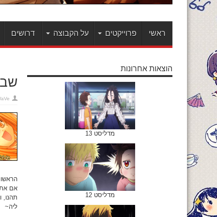
ראשי
פרוייקטים
על הקבוצה
דרושים
הוצאות אחרונות
שבע
WaVe
מדליסט 13
הראשונ
אם אתם
מדליסט 12
תהנו, 
ליה~