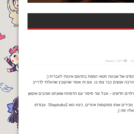
7,127 Views
הסרט של שבעת חטאי המוות בתרגום איכותי לעברית (:
הרבה אנשים כבר צפו בו. אם זה אומר שהקובץ שהעלתי לדרייב
לויים חדשים – אבל עוד סיפור עם הדמויות שאנחנו אוהבים ואקשן
עוד משהו קטן – לפני כמה זמן הצטרף אלינו חבר צוות חדש. אולי אתם מכירים אותו ממקומות אחרים, כינויו הוא Shaykoko2. עבודתו
יו יפה (;