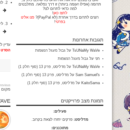
2. להוריד את הפרק בהורדה ישירה דרך הדרייב, ולצפות במחשב מתי שנוח, גם כשאין לכם אינטרנט, וגם באיכות יותר טובה!
תרומה (אפילו זעומה ביותר) זו דרך נפלאה. מתלבטים
למה כדאי לתרום לנו?
לחצו כאן
!
רוצים לתרום בדרך אחרת (לא PayPal)?
פנו אלינו
בפרטי
!
3. ליצור העתק מהפרק לדרייב שלכם ולצפות בו אצלכם. אומנם אתם תיאלצו לחכות כמה דקות (אולי הרבה דקות) עד שהסרט יעבור עיבוד אצלכם.
תגובות אחרונות
עדיין 
הסרט ל
TsUNaMy WaVe
על
גבול מעגל הנשמות
חני
על
גבול מעגל הנשמות
TsUNaMy WaVe
על
מדליסט, פרק 13 (סוף חלק 1)
Sam Samuel's
על
מדליסט, פרק 13 (סוף חלק 1)
KaitoSama
על
מדליסט, פרק 13 (סוף חלק 1)
revious:
מקום ר
WAVE
תמונת מצב פרוייקטים
פעילים:
מדליסט:
פרקים יחזרו לצאת בקרוב.
מתוכננים: