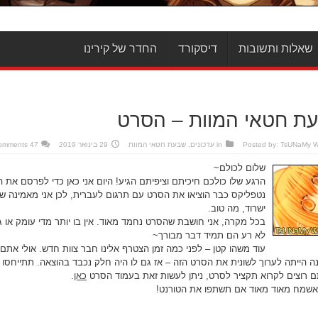
שאלות ותשובות
דיסקורד
החדר של קירינו
ת חטאי המוות – הסרט
TsUNaMy 
Posted by:
in
עדכונים
,
שבעת חטאי המוות
29 בינואר 2019
47 Comments
שלום לכולם~
הרגע שלו כולכם חיכיתם וציפיתם הגיע! היום אני כאן כדי לפרסם את 
נטפליקס כבר הוציאו את הסרט עם תרגום לעברית, לכן אני מאמינה ש
ישרוד, מה טוב.
בכל מקרה, אני חושבת שהסרט נחמד מאוד. אין בו יותר מדי עומק או גי
לא רע הם תמיד דבר מבורך~
ה הייתה לערוך לשונית את הסרט הזה – אז גם לו היה חלק נכבד בהוצאה. תתייחסו אל
 רוצים לקרוא תקציר לסרט, ניתן לעשות זאת בעמוד הסרט
כאן
.
ואשמח מאוד מאוד אם תשתפו את הטורנט!